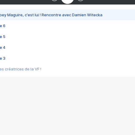
bey Maguire, c'est lui ! Rencontre avec Damien Witecka
e 6
e 5
e 4
e 3
s créatrices de la VF !
e 2
e 1
e Mektoub My Love arrive enfin ! Rencontre avec Shaïn Boumedine et Sal
i : après Toni en famille
elle réalise le bouleversant Dites lui que je l'aime
ais ! Rencontre autour de Vie privée de Rebecca Zlotowski