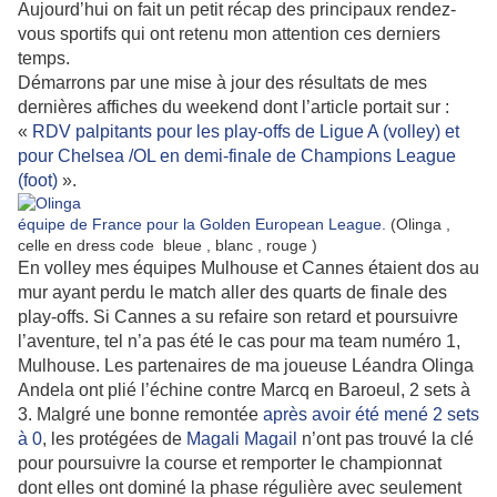
Aujourd’hui on fait un petit récap des principaux rendez-
vous sportifs qui ont retenu mon attention ces derniers
temps.
Démarrons par une mise à jour des résultats de mes
dernières affiches du weekend dont l’article portait sur :
«
RDV palpitants pour les play-offs de Ligue A (volley) et
pour Chelsea /OL en demi-finale de Champions League
(foot)
».
équipe de France pour la
Golden European League
.
(Olinga ,
celle en dress code bleue , blanc , rouge )
En volley mes équipes Mulhouse et Cannes étaient dos au
mur ayant perdu le match aller des quarts de finale des
play-offs. Si Cannes a su refaire son retard et poursuivre
l’aventure, tel n’a pas été le cas pour ma team numéro 1,
Mulhouse. Les partenaires de ma joueuse Léandra Olinga
Andela ont plié l’échine contre Marcq en Baroeul, 2 sets à
3. Malgré une bonne remontée
après avoir été mené 2 sets
à 0
, les protégées de
Magali Magail
n’ont pas trouvé la clé
pour poursuivre la course et remporter le championnat
dont elles ont dominé la phase régulière avec seulement