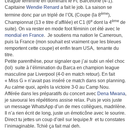
League féminine en dominant le Fc Barcelone (4-1).
Capitaine
Wendie Renard
a fait le job. La saison se
ème
termine donc par un triplé de l’OL (Coupe (la 8
),
e
ème
Championnat (13 e titre d’affilée) et C1 (6
dont la 4
de
suite). On va rester en mode foot féminin cet été avec le
mondial en France
. Je soutiens ma nation le Cameroun,
puis la France (mon souhait est vraiment que les bleues
remportent cette coupe) et enfin team USA, tenante du
titre.
Petite parenthèse, pour signaler que j’ai subi un réel choc
(lol) suite à l’élimination du Barca en champion league
masculine par Liverpool (4-0 en match retour). En fait
« Miss G » n’avait pas inséré ce match dans son planning.
Au calme quoi, après la victoire 3-0 au Camp Nou.
Afférée dans les préparatifs du concert avec
Dena Mwana
,
je savourai les répétitions assise relax. Puis je vois juste
un message WhatsApp d’un de mes collègues, madrilène.
Il n’a rien écrit de long, juste un émoticône avec le sourire.
Direct tu jettes un coup d’œil sur lequipe.fr et tu constates
l’inimaginable. Tchié ça fait mal deh.