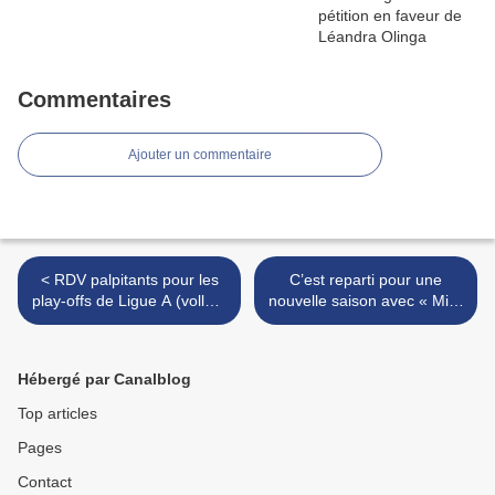
Commentaires
Ajouter un commentaire
< RDV palpitants pour les
C’est reparti pour une
play-offs de Ligue A (volley)
nouvelle saison avec « Miss
et pour Chelsea /OL en
G » >
demi-finale de Champions
League (foot)
Hébergé par Canalblog
Top articles
Pages
Contact