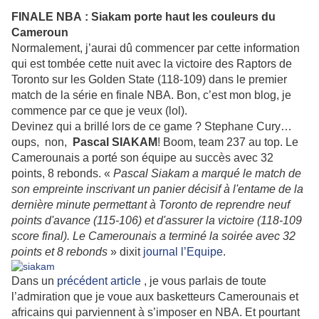
FINALE NBA : Siakam porte haut les couleurs du
Cameroun
Normalement, j’aurai dû commencer par cette information
qui est tombée cette nuit avec la victoire des Raptors de
Toronto sur les Golden State (118-109) dans le premier
match de la série en finale NBA. Bon, c’est mon blog, je
commence par ce que je veux (lol).
Devinez qui a brillé lors de ce game ? Stephane Cury…
oups, non,
Pascal SIAKAM
! Boom, team 237 au top. Le
Camerounais a porté son équipe au succès avec 32
points, 8 rebonds. «
Pascal Siakam a marqué le match de
son empreinte inscrivant un panier décisif à l'entame de la
dernière minute permettant à Toronto de reprendre neuf
points d'avance (115-106) et d'assurer la victoire (118-109
score final). Le Camerounais a terminé la soirée avec 32
points et 8 rebonds
» dixit
journal l’Equipe
.
Dans un
précédent article
, je vous parlais de toute
l’admiration que je voue aux basketteurs Camerounais et
africains qui parviennent à s’imposer en NBA. Et pourtant