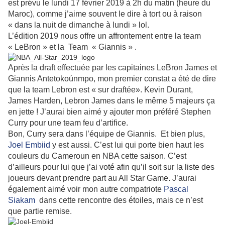
est prévu le lundi 17 février 2019 à 2h du matin (heure du
Maroc), comme j’aime souvent le dire à tort ou à raison
« dans la nuit de dimanche à lundi » lol.
L’édition 2019 nous offre un affrontement entre la team
« LeBron » et la Team « Giannis » .
Après la draft effectuée par les capitaines LeBron James et
Giannis Antetokoúnmpo, mon premier constat a été de dire
que la team Lebron est « sur draftée». Kevin Durant,
James Harden, Lebron James dans le même 5 majeurs ça
en jette ! J’aurai bien aimé y ajouter mon préféré Stephen
Curry pour une team feu d’artifice.
Bon, Curry sera dans l’équipe de Giannis. Et bien plus,
Joel Embiid
y est aussi. C’est lui qui porte bien haut les
couleurs du Cameroun en NBA cette saison. C’est
d’ailleurs pour lui que j’ai voté afin qu’il soit sur la liste des
joueurs devant prendre part au All Star Game. J’aurai
également aimé voir mon autre compatriote
Pascal
Siakam
dans cette rencontre des étoiles, mais ce n’est
que partie remise.