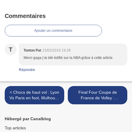
Commentaires
Ajouter un commentaire
T
Tonton Pat
15/02/2019 19:28
Merci gaga j’ai été édifié sur la NBA grâce à cette article
Répondre
< Chocs de haut vol : Lyon
Final Four Coupe de
Vs Paris en foot, Mulhouse
France de Volley :
VS RC Cannes en volley
Mulhouse pour écrire son
histoire >
Hébergé par Canalblog
Top articles