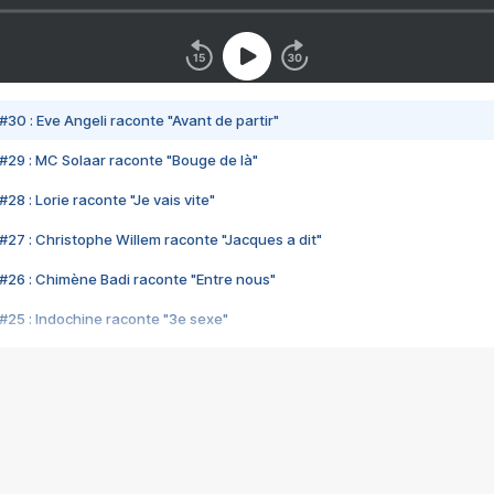
#30 : Eve Angeli raconte "Avant de partir"
#29 : MC Solaar raconte "Bouge de là"
28 : Lorie raconte "Je vais vite"
#27 : Christophe Willem raconte "Jacques a dit"
#26 : Chimène Badi raconte "Entre nous"
#25 : Indochine raconte "3e sexe"
#24 : Zaho raconte "C'est chelou"
#23 : Patrick Bruel raconte "Au café des délices"
#22 : Kyo raconte "Le chemin"
#21 : Nolwenn Leroy raconte "Cassé"