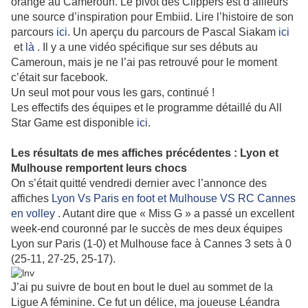
orange au Cameroun. Le pivot des Clippers est d’ailleurs
une source d’inspiration pour Embiid. Lire l’histoire de son
parcours
ici
. Un aperçu du parcours de Pascal Siakam
ici
et
là
. Il y a une vidéo spécifique sur ses débuts au
Cameroun, mais je ne l’ai pas retrouvé pour le moment
c’était sur facebook.
Un seul mot pour vous les gars, continué !
Les effectifs des équipes et le programme détaillé du All
Star Game est disponible
ici
.
Les résultats de mes affiches précédentes : Lyon et
Mulhouse remportent leurs chocs
On s’était quitté vendredi dernier avec l’annonce des
affiches
Lyon Vs Paris en foot et Mulhouse VS RC Cannes
en volley
. Autant dire que « Miss G » a passé un excellent
week-end couronné par le succès de mes deux équipes
Lyon sur Paris (1-0) et Mulhouse face à Cannes 3 sets à 0
(25-11, 27-25, 25-17).
J’ai pu suivre de bout en bout le duel au sommet de la
Ligue A féminine. Ce fut un délice, ma joueuse Léandra