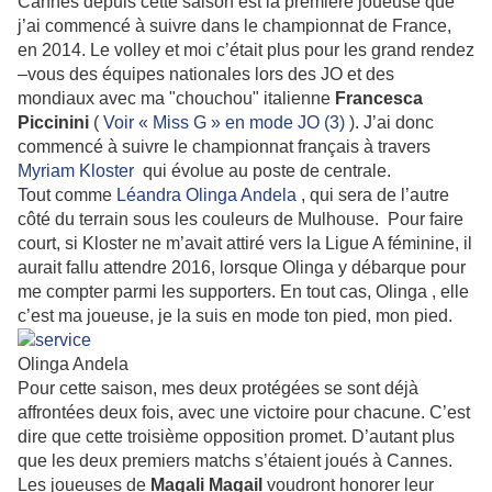
Cannes depuis cette saison est la première joueuse que
j’ai commencé à suivre dans le championnat de France,
en 2014. Le volley et moi c’était plus pour les grand rendez
–vous des équipes nationales lors des JO et des
mondiaux avec ma "chouchou" italienne
Francesca
Piccinini
(
Voir « Miss G » en mode JO (3)
). J’ai donc
commencé à suivre le championnat français à travers
Myriam Kloster
qui évolue au poste de centrale.
Tout comme
Léandra Olinga Andela
, qui sera de l’autre
côté du terrain sous les couleurs de Mulhouse. Pour faire
court, si Kloster ne m’avait attiré vers la Ligue A féminine, il
aurait fallu attendre 2016, lorsque Olinga y débarque pour
me compter parmi les supporters. En tout cas, Olinga , elle
c’est ma joueuse, je la suis en mode ton pied, mon pied.
Olinga Andela
Pour cette saison, mes deux protégées se sont déjà
affrontées deux fois, avec une victoire pour chacune. C’est
dire que cette troisième opposition promet. D’autant plus
que les deux premiers matchs s’étaient joués à Cannes.
Les joueuses de
Magali Magail
voudront honorer leur