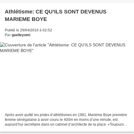
Athlétisme: CE QU’ILS SONT DEVENUS
MARIEME BOYE
Publié le 29/04/2010 à 02:52
Par
gaelleyomi
Après avoir quitté les pistes d’athlétismes en 1981, Marième Boye première
femme sénégalaise à avoir couru le 400m en moins d’une minute, est
aujourd’hui secrétaire dans un cabinet d’architecte de la place. «Toujours
très attachée» à sa discipline, c’est...