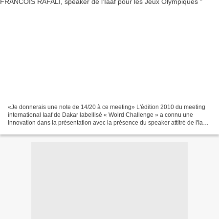
«Je donnerais une note de 14/20 à ce meeting» L'édition 2010 du meeting
international Iaaf de Dakar labellisé « Wolrd Challenge » a connu une
innovation dans la présentation avec la présence du speaker attitré de l'Iaaf
Jean François Rafali. Chef d'orchestre...