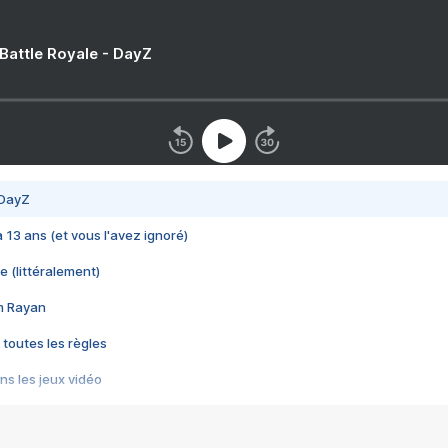
 Battle Royale - DayZ
 DayZ
 a 13 ans (et vous l'avez ignoré)
e (littéralement)
im Rayan
 toutes les règles
s les jeux vidéo
us choquant de Rockstar ? - Le scandale BULLY