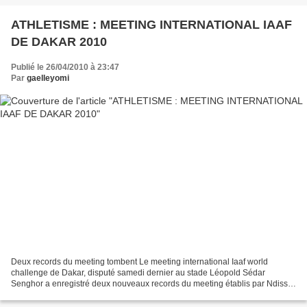
ATHLETISME : MEETING INTERNATIONAL IAAF
DE DAKAR 2010
Publié le 26/04/2010 à 23:47
Par
gaelleyomi
Deux records du meeting tombent Le meeting international Iaaf world
challenge de Dakar, disputé samedi dernier au stade Léopold Sédar
Senghor a enregistré deux nouveaux records du meeting établis par Ndiss
Kaba Badji au saut en longueur et par le champion...