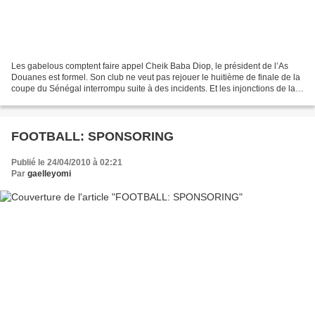
Les gabelous comptent faire appel Cheik Baba Diop, le président de l’As
Douanes est formel. Son club ne veut pas rejouer le huitième de finale de la
coupe du Sénégal interrompu suite à des incidents. Et les injonctions de la
fédération n’y feront rien....
FOOTBALL: SPONSORING
Publié le 24/04/2010 à 02:21
Par
gaelleyomi